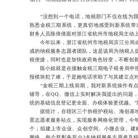
“没想到一个电话，地税部门不仅在线为我
熟悉金税三期系统，更真切地感受到新系统带
财务人员陈倩倩面对浙江省杭州市地税局主动
今年以来，浙江省杭州市地税局滨江分局成
成的纳税服务志愿者团队，这是该局为纳税人
税便捷，同时也是加快政府角色转变，不断创
陈小姐就是在接触金税三期电子税务局申报
报模块犯了难，于是她电话求助了与其建立点
“金税三期上线前期，我对新系统操作有点
辅导，在QQ、微信上实时解决我提出的问题
统的基础信息登记更全面、办税体验更优越。
据统计，在辖区三个协税护税站、海创基地
置志愿者服务站点，实现服务网格化管理，今年累
个；组建上市企业、众创空间、小微企业、建账
网络，每个群配备至少3名纳税服务志愿者及