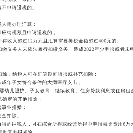
但不申请退税的。
税人需办理汇算：
算应纳税额且申请退税的；
合所得收入超过12万元且汇算需要补税金额超过400元的。
扣缴义务人未依法履行扣缴义务，造成
2022年少申报或者
前扣除，纳税人可在汇算期间填报或补充扣除：
未成年子女符合条件的大病医疗支出；
下婴幼儿照护、子女教育、继续教育、住房贷款利息或住房租
法确定的其他扣除；
善事业捐赠；
老金扣除。
所得的纳税人，可在综合所得或经营所得中申报减除费用
6万
得重复申报减除。