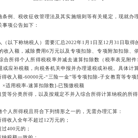
施条例、税收征收管理法及其实施细则等有关规定，现就办
关事项公告如下：
人（以下称纳税人）需要汇总2022年1月1日至12月31日
的收入额，减除费用6万元以及专项扣除、专项附加扣除、
综合所得个人所得税税率并减去速算扣除数（税率表见附件
应退或应补税额，向税务机关申报并办理退税或补税。具体计
所得收入额-60000元-“三险一金”等专项扣除-子女教育等专
×适用税率-速算扣除数]-已预缴税额
租赁等分类所得，以及按规定不并入综合所得计算纳税的所得
预缴个人所得税且符合下列情形之一的，无需办理汇算：
所得收入全年不超过
12万元的；
超过
400元的；
应纳税额一致的；