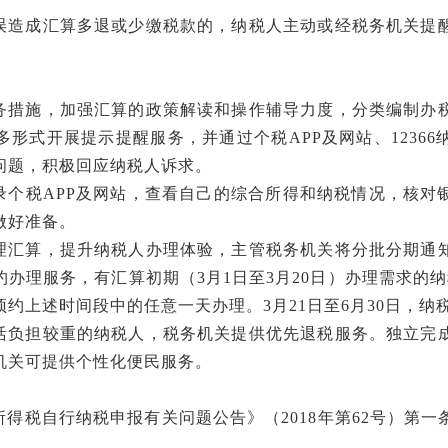
误造成汇算多退或少缴税款的，纳税人主动或经税务机关提
。
务措施，加强汇算的政策解读和操作辅导力度，分类编制办
多形式开展提示提醒服务，并通过个税
APP及网站、123
问题，积极回应纳税人诉求。
录个税
APP及网站，查看自己的综合所得和纳税情况，核对
做好准备。
理汇算，提升纳税人办理体验，主管税务机关将分批分期通
约办理服务，有汇算初期（
3月1日至3月20日）办理需求的
站预约上述时间段中的任意一天办理。3月21日至6月30日，
活负担较重的纳税人，税务机关提供优先退税服务。独立完
机关可提供个性化便民服务。
所得税自行纳税申报有关问题公告》（
2018年第62号）