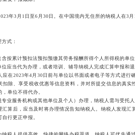
2023年3月1日至6月30日。在中国境内无住所的纳税人在
理方式：
（含按累计预扣法预扣预缴其劳务报酬所得个人所得税的单位
单位应当代为办理，或者培训、辅导纳税人完成汇算申报和退
人应在
2023年4月30日前与单位以书面或者电子等方式进行
关扣除、享受税收优惠等信息资料，并对所提交信息的真实
的，单位不得代办。
税专业服务机构或其他单位及个人）办理，纳税人需与受托人
理汇算后，应当及时将办理情况告知纳税人。纳税人发现汇
可自行更正申报。
为纳税人提供高效、快捷的网络办税渠道。纳税人可优先通