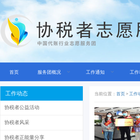
首页
服务团概况
工作通知
工作
工作动态
当前位置：
首页
>
工作
协税者公益活动
协税者风采
协税者正能量分享